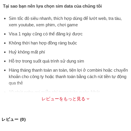
Tại sao bạn nên lựa chọn sim data của chúng tôi
Sim tốc đô siêu nhanh, thích hợp dùng để lướt web, tra tàu,
xem youtube, xem phim, chơi game
Visa 1 ngày cũng có thể đăng ký được
Không thời hạn hợp đồng ràng buộc
Huỷ không mất phí
Hỗ trợ trong suốt quá trình sử dụng sim
Hàng tháng thanh toán an toàn, tiện lợi ở combini hoặc chuyển
khoản cho công ty hoặc thanh toán bằng cách rút tiền tự động
qua thẻ
10 phút nghe gọi miễn phí trong toàn nước Nhật
レビューをもっと見る
Sau khi kết thúc kakehodai , 40 yên/ phút
Tin nhắn nội địa : 5.5 yên/ SMS
Tin nhắn quốc tế : 110 yên/ SMS
レビュー (0)
レビューをもっと見る