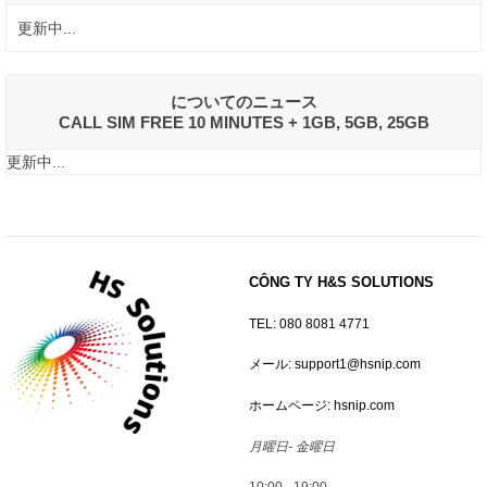
chụp ảnh lại hoá đơn chuyển tiền và gửi qua fanpage cho chúng
更新中...
tôi)
2. Thanh toán qua thẻ smartpit ở combini
についてのニュース
Nếu quý khách muốn đăng ký hình thức này vui lòng báo cho
CALL SIM FREE 10 MINUTES + 1GB, 5GB, 25GB
chúng tôi qua fanpape
更新中...
3. Thanh toán qua rút tiền tự động qua tài khoản
Nếu quý khách muốn đăng ký hình thức này vui lòng báo cho
chúng tôi qua fanpage
CÔNG TY H&S SOLUTIONS
TEL: 080 8081 4771
メール: support1@hsnip.com
ホームページ: hsnip.com
月曜日- 金曜日