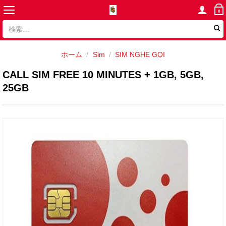
Skip
0
to
検
content
索
対
ホーム
/
Sim
/
SIM NGHE GỌI
象:
CALL SIM FREE 10 MINUTES + 1GB, 5GB,
25GB