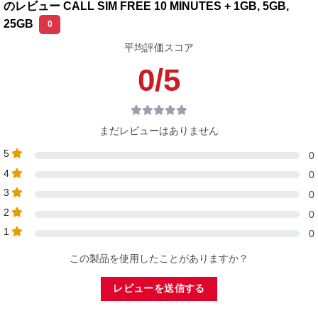
Hồ sơ đăng ký
のレビュー CALL SIM FREE 10 MINUTES + 1GB, 5GB,
25GB
0
Ảnh thẻ ngoại kiều 2 mặt ( 2 mặt thẻ ngoại kiều chụp trên cùng
1 nền , rõ nét, không chói, nhìn rõ mọi thông tin trên thẻ ) + mã
平均評価スコア
bưu điện
0/5
Trường hợp địa chỉ nhận sim không trùng trên thẻ ngoại kiều
thì khách hàng bổ sung ảnh hoá đơn điện, nước, ga … có tên
khách hàng và địa chỉ nhận sim.
まだレビューはありません
Cách đăng ký
5
0
Đặt hàng qua website
4
0
3
0
inbox qua fanpge cho chúng tôi, nhân viên sẽ đặt hàng cho
bạn
2
0
1
Gọi điện thoại cho chúng tôi để đặt hàng
0
この製品を使用したことがありますか？
Thời gian vận chuyển
レビューを送信する
1-2 ngày