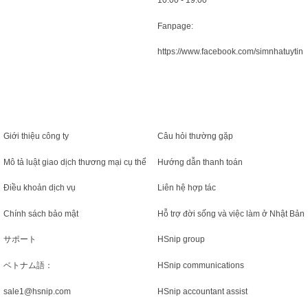
10:00 - 19:00
Fanpage:
https://www.facebook.com/simnhatuytin
Giới thiệu công ty
Câu hỏi thường gặp
Mô tả luật giao dịch thương mại cụ thể
Hướng dẫn thanh toán
Điều khoản dịch vụ
Liên hệ hợp tác
Chính sách bảo mật
Hỗ trợ đời sống và việc làm ở Nhật Bản
サポート
HSnip group
ベトナム語：
HSnip communications
sale1@hsnip.com
HSnip accountant assist