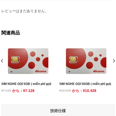
Phương thức vận chuyển
レビューはまだありません。
Ship daibiki ( nhận hàng rồi mới trả tiền) : 1.100 ¥
Ship motobarai ( chuyển khoản trước và nhận hàng tận tay ) :
550¥
関連商品
Phương thức thanh toán
1.Thanh toán qua chuyển khoản
Quý khách hàng vui lòng chuyển khoản vào ngân hàng sau:
Ngân hàng bưu điện
Stk : 10180 – 79001911
SIM NGHE GỌI 5GB ( miễn phí gọi)
SIM NGHE GỌI 50GB ( miễn phí gọi)
Tên người nhận : ゴージャパンカブシキガイシャ
から：
¥
7.128
から：
¥
10.428
¥
7.128
¥
10.428
(Mã chi nhánh: 018 – ゼロ イチ ハチ)
技術仕様
( Lưu ý: sau khi chuyển khoản xong quý khách hàng vui lòng